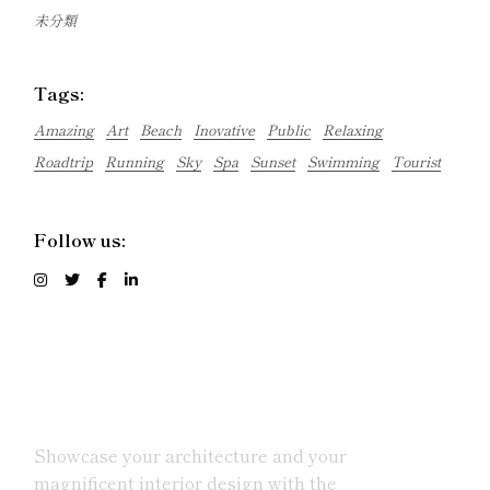
未分類
Tags:
Amazing
Art
Beach
Inovative
Public
Relaxing
Roadtrip
Running
Sky
Spa
Sunset
Swimming
Tourist
Follow us:
Showcase your architecture and your
magnificent interior design with the